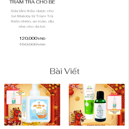
TRÀM TRÀ CHO BÉ
Sữa tắm thảo dược cho
bé Maloby từ Tràm Trà
thiên nhiên, an toàn, dịu
nhẹ cho da bé.
120,000
VND
150,000
VND
Bài Viết