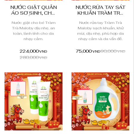
NƯỚC GIẶT QUẦN
NƯỚC RỬA TAY SÁT
ÁO SƠ SINH, CHO
KHUẨN TRÀM TRÀ
BÉ THẢO DƯỢC...
MALOBY
Nước giặt cho bé Tràm
Nước rửa tay Tràm Trà
Trà Maloby dịu nhẹ, an
Maloby sạch khuẩn, khử
toàn, lành tính cho da
mùi, dịu nhẹ, phù hợp da
nhạy cảm.
nhạy cảm và da vấn đề.
224,000
75,000
90,000
VND
VND
VND
280,000
VND