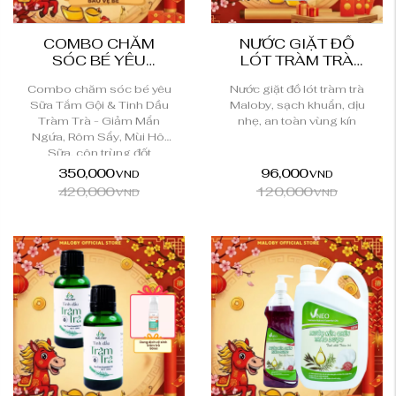
COMBO CHĂM
NƯỚC GIẶT ĐỒ
SÓC BÉ YÊU
LÓT TRÀM TRÀ
MALOBY
MALOBY
Combo chăm sóc bé yêu
Nước giặt đồ lót tràm trà
Sữa Tắm Gội & Tinh Dầu
Maloby, sạch khuẩn, dịu
Tràm Trà - Giảm Mẩn
nhẹ, an toàn vùng kín
Ngứa, Rôm Sẩy, Mùi Hôi
Sữa, côn trùng đốt
350,000
96,000
VND
VND
420,000
120,000
VND
VND