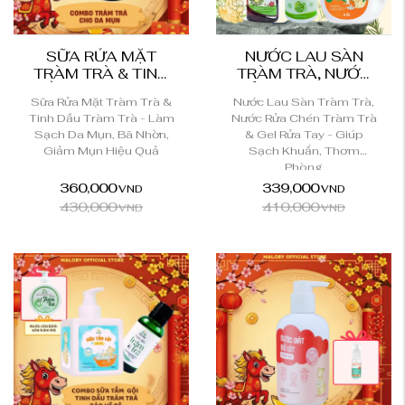
SỮA RỬA MẶT
NƯỚC LAU SÀN
TRÀM TRÀ & TINH
TRÀM TRÀ, NƯỚC
DẦU TRÀM TRÀ -...
RỬA CHÉN TRÀM
Sữa Rửa Mặt Tràm Trà &
Nước Lau Sàn Tràm Trà,
TRÀ...
Tinh Dầu Tràm Trà - Làm
Nước Rửa Chén Tràm Trà
Sạch Da Mụn, Bã Nhờn,
& Gel Rửa Tay - Giúp
Giảm Mụn Hiệu Quả
Sạch Khuẩn, Thơm
Phòng
360,000
339,000
VND
VND
430,000
410,000
VND
VND