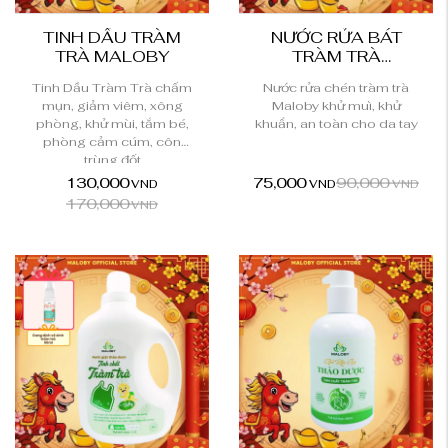
TINH DẦU TRÀM
NƯỚC RỬA BÁT
TRÀ MALOBY
TRÀM TRÀ
MALOBY
Tinh Dầu Tràm Trà chấm
Nước rửa chén tràm trà
mụn, giảm viêm, xông
Maloby khử muì, khử
phòng, khử mùi, tắm bé,
khuẩn, an toàn cho da tay
phòng cảm cúm, côn
trùng đốt
130,000
75,000
90,000
VND
VND
VND
170,000
VND