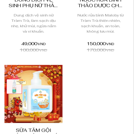
SINH PHỤ NỮ THẢO
THẢO DƯỢC CHO
DƯỢC TRÀM TRÀ
BÉ TINH CHẤT
Dung dịch vệ sinh nữ
Nước rửa bình Maloby từ
MALOBY
TRÀM...
Tràm Trà, làm sạch dịu
Tràm Trà thiên nhiên,
nhẹ, khử mùi, ngừa nấm
sạch khuẩn, an toàn,
và vi khuẩn.
không lưu mùi.
49,000
150,000
VND
VND
100,000
170,000
VND
VND
SỮA TẮM GỘI