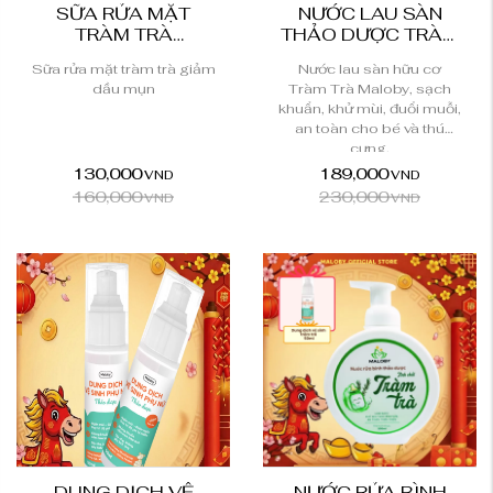
SỮA RỬA MẶT
NƯỚC LAU SÀN
TRÀM TRÀ
THẢO DƯỢC TRÀM
MALOBY
TRÀ MALOBY
Sữa rửa mặt tràm trà giảm
Nước lau sàn hữu cơ
dầu mụn
Tràm Trà Maloby, sạch
khuẩn, khử mùi, đuổi muỗi,
an toàn cho bé và thú
cưng.
130,000
189,000
VND
VND
160,000
230,000
VND
VND
DUNG DỊCH VỆ
NƯỚC RỬA BÌNH