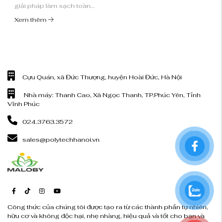
giải pháp làm sạch toàn
diện cho không gian sống
Xem thêm
của gia đình bạn. Với tinh
chất tràm trà ...
Cựu Quán, xã Đức Thượng, huyện Hoài Đức, Hà Nội
Nhà máy: Thanh Cao, Xã Ngọc Thanh, TP.Phúc Yên, Tỉnh
Vĩnh Phúc
024.3763.3572
sales@polytechhanoi.vn
Công thức của chúng tôi được tạo ra từ các thành phần tự nhiên,
hữu cơ và không độc hại, nhẹ nhàng, hiệu quả và tốt cho bạn và