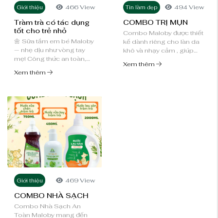
466 View
494 View
Giới thiệu
Tin làm đẹp
Tràm trà có tác dụng
COMBO TRỊ MỤN
tốt cho trẻ nhỏ
Combo Maloby được thiết
🌼 Sữa tắm em bé Maloby
kế dành riêng cho làn da
— nhẹ dịu như vòng tay
khô và nhạy cảm , giúp
mẹ! Công thức an toàn,
làm sạch dịu nhẹ, cân
Xem thêm
lành tính dành riêng cho
bằng da và hỗ trợ chăm
Xem thêm
làn da nhạy cảm của bé, ...
sóc da ...
469 View
Giới thiệu
COMBO NHÀ SẠCH
Combo Nhà Sạch An
Toàn Maloby mang đến