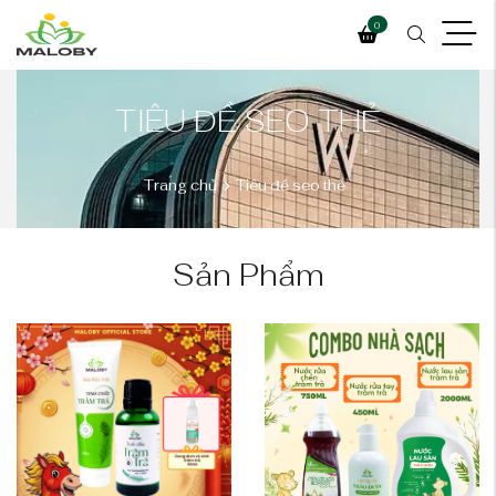
0
TIÊU ĐỀ SEO THẺ
Trang chủ
Tiêu đề seo thẻ
Sản Phẩm