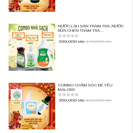
NƯỚC LAU SÀN TRÀM TRÀ, NƯỚC
RỬA CHÉN TRÀM TRÀ ...
339,000
410,000
VND
VND
COMBO CHĂM SÓC BÉ YÊU
MALOBY
350,000
420,000
VND
VND