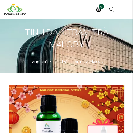
0
TINH DẦU TRÀM TRÀ
MALOBY
Trang chủ
Tinh Dầu Tràm Trà Maloby