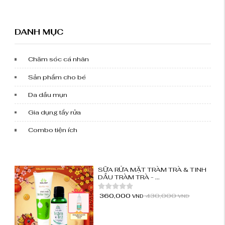
DANH MỤC
Chăm sóc cá nhân
Sản phẩm cho bé
Da dầu mụn
Gia dụng tẩy rửa
Combo tiện ích
SỮA RỬA MẶT TRÀM TRÀ & TINH
DẦU TRÀM TRÀ - ...
360,000
430,000
VND
VND