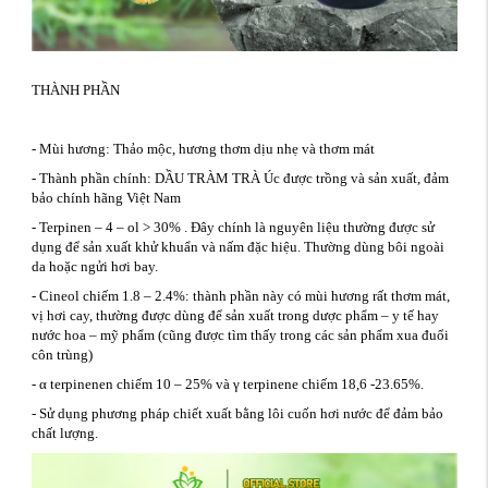
THÀNH PHẦN
- Mùi hương: Thảo mộc, hương thơm dịu nhẹ và thơm mát
- Thành phần chính: DẦU TRÀM TRÀ Úc được trồng và sản xuất, đảm
bảo chính hãng Việt Nam
- Terpinen – 4 – ol > 30% . Đây chính là nguyên liệu thường được sử
dụng để sản xuất khử khuẩn và nấm đặc hiệu. Thường dùng bôi ngoài
da hoặc ngửi hơi bay.
- Cineol chiếm 1.8 – 2.4%: thành phần này có mùi hương rất thơm mát,
vị hơi cay, thường được dùng để sản xuất trong dược phẩm – y tế hay
nước hoa – mỹ phẩm (cũng được tìm thấy trong các sản phẩm xua đuổi
côn trùng)
- α terpinenen chiếm 10 – 25% và γ terpinene chiếm 18,6 -23.65%.
- Sử dụng phương pháp chiết xuất bằng lôi cuốn hơi nước để đảm bảo
chất lượng.