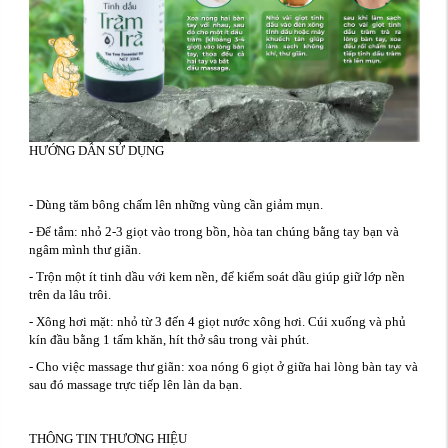
HƯỚNG DẪN SỬ DỤNG
- Dùng tăm bông chấm lên những vùng cần giảm mụn.
- Để tắm: nhỏ 2-3 giọt vào trong bồn, hòa tan chúng bằng tay bạn và
ngâm mình thư giãn.
- Trộn một ít tinh dầu với kem nền, để kiểm soát dầu giúp giữ lớp nền
trên da lâu trôi.
- Xông hơi mặt: nhỏ từ 3 đến 4 giọt nước xông hơi. Cúi xuống và phủ
kín đầu bằng 1 tấm khăn, hít thở sâu trong vài phút.
- Cho việc massage thư giãn: xoa nóng 6 giọt ở giữa hai lòng bàn tay và
sau đó massage trực tiếp lên làn da bạn.
THÔNG TIN THƯƠNG HIỆU