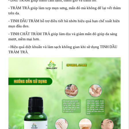
- DẦU TRÀM giúp tránh cảm lạnh, tránh gió và tránh ho.
- TRÀM TRÀ giúp làm xẹp mụn sưng, mẩn đỏ mà không để lại vết thâm
trên da.
- TINH DẦU TRÀM hỗ trợ điều tiết bã nhờn hiệu quả hạn chế xuất hiện
mụn đầu đen.
- TINH CHẤT TRÀM TRÀ giúp làm dịu và giảm mẩn đỏ giúp da sáng
mượt, mềm mại hơn.
- Hiệu quả diệt khuẩn và làm sạch không gian khi sử dụng TINH DẦU
TRÀM TRÀ.