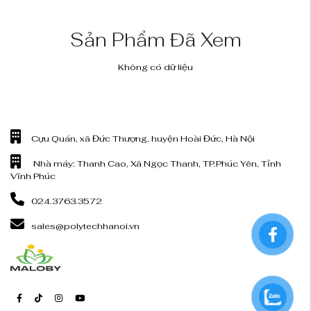
Sản Phẩm Đã Xem
Không có dữ liệu
Cựu Quán, xã Đức Thượng, huyện Hoài Đức, Hà Nội
Nhà máy: Thanh Cao, Xã Ngọc Thanh, TP.Phúc Yên, Tỉnh
Vĩnh Phúc
024.3763.3572
sales@polytechhanoi.vn