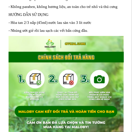
- Không paraben, không hương liệu, an toàn cho trẻ nhỏ và thú cưng
HƯỚNG DẪN SỬ DỤNG
- Hòa tan 2/3 nắp (45ml) nước lau sàn vào 3 lít nước
- Nhúng ướt giẻ rồi lau sạch các vết bẩn cứng đầu.