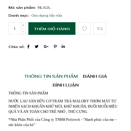
Mã sản phẩm:
NLS2L
Danh mục:
Gia dụng tẩy rửa
THÊM GIỎ HÀNG
Chia sẻ:
THÔNG TIN SẢN PHẨM
ĐÁNH GIÁ
BÌNH LUẬN
THÔNG TIN SẢN PHẨM
NƯỚC LAU SÀN HỮU CƠ TRÀM TRÀ MALOBY THƠM MÁT TỰ
NHIÊN SẠCH KHUẨN KHỬ MÙI, KHỬ KHUẨN, ĐUỔI MUỖI HIỆU
QUẢ VÀ AN TOÀN CHO TRẺ NHỎ , THÚ CƯNG
*Nhà Phân Phối của Công ty TNHH Polytech - “Hạnh phúc của mẹ –
sức khỏe của bé”