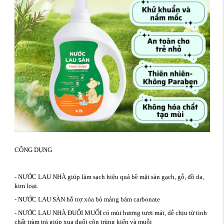
CÔNG DỤNG
- NƯỚC LAU NHÀ giúp làm sạch hiệu quả bề mặt sàn gạch, gỗ, đồ da,
kim loại.
- NƯỚC LAU SÀN hỗ trợ xóa bỏ mảng bám carbonate
- NƯỚC LAU NHÀ ĐUỔI MUỐI có mùi hương tươi mát, dễ chịu từ tinh
chất tràm trà giúp xua đuổi côn trùng kiến và muỗi