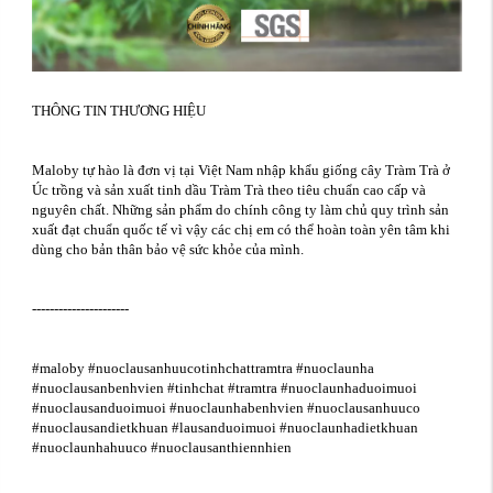
THÔNG TIN THƯƠNG HIỆU
Maloby tự hào là đơn vị tại Việt Nam nhập khẩu giống cây Tràm Trà ở
Úc trồng và sản xuất tinh dầu Tràm Trà theo tiêu chuẩn cao cấp và
nguyên chất. Những sản phẩm do chính công ty làm chủ quy trình sản
xuất đạt chuẩn quốc tế vì vậy các chị em có thể hoàn toàn yên tâm khi
dùng cho bản thân bảo vệ sức khỏe của mình.
----------------------
#maloby #nuoclausanhuucotinhchattramtra #nuoclaunha
#nuoclausanbenhvien #tinhchat #tramtra #nuoclaunhaduoimuoi
#nuoclausanduoimuoi #nuoclaunhabenhvien #nuoclausanhuuco
#nuoclausandietkhuan #lausanduoimuoi #nuoclaunhadietkhuan
#nuoclaunhahuuco #nuoclausanthiennhien