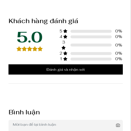
Khách hàng đánh giá
5.0
5
0
%
4
0
%
3
0
%
2
0
%
1
0
%
Đánh giá và nhận xét
Bình luận