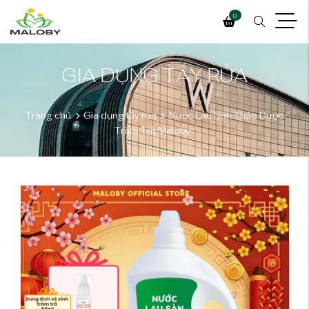
0
GIA DỤNG TẨY RỬA
Trang chủ
Gia dụng tẩy rửa
Nước Lau Sàn Thảo Dược
Tràm Trà Maloby